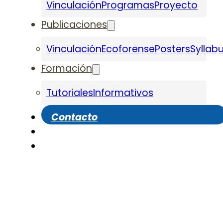
Vinculación
Programas
Proyecto
Publicaciones
Vinculación
Ecoforense
Posters
Syllab
Formación
Tutoriales
Informativos
Contacto