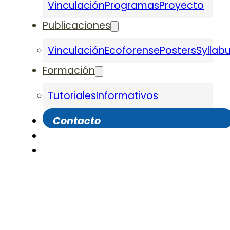
Vinculación
Programas
Proyecto
Publicaciones
Vinculación
Ecoforense
Posters
Syllab
Formación
Tutoriales
Informativos
Contacto