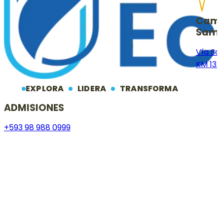
Cam
Sam
Vía S
KM 13.
EXPLORA
LIDERA
TRANSFORMA
ADMISIONES
+593 98 988 0999